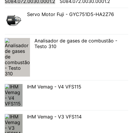
S084.072.0030.0001.2
Servo Motor Fuji - GYC751D5-HA2Z76
Analisador de gases de combustão -
Testo 310
IHM Vemag - V4 VFS115
IHM Vemag - V3 VFS114