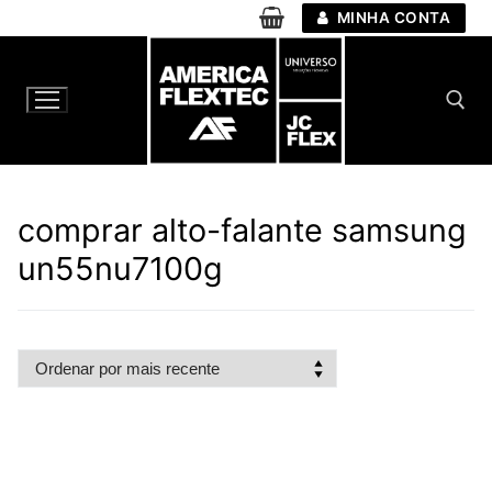
Pular
MINHA CONTA
para
o
conteúdo
Pesquisar por:
comprar alto-falante samsung
un55nu7100g