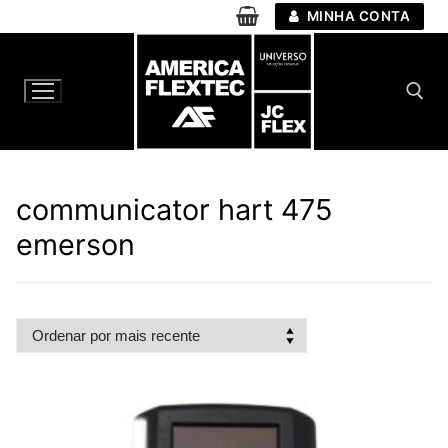
Pular
MINHA CONTA
para
o
conteúdo
Pesquisar por:
communicator hart 475
emerson