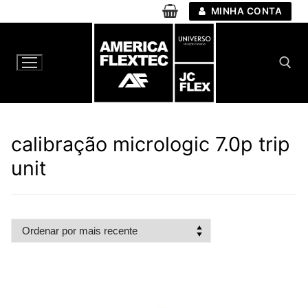
Pular
MINHA CONTA
para
o
conteúdo
Pesquisar por:
calibração micrologic 7.0p trip
unit