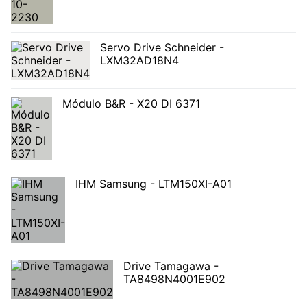
Servo Drive Schneider -
LXM32AD18N4
Módulo B&R - X20 DI 6371
IHM Samsung - LTM150XI-A01
Drive Tamagawa -
TA8498N4001E902