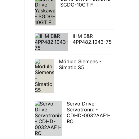
SGDG-10GT F
IHM B&R -
4PP482.1043-75
Módulo Siemens -
Simatic S5
Servo Drive
Servotronix -
CDHD-0032AAF1-
RO