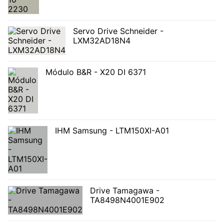
Servo Drive Schneider -
LXM32AD18N4
Módulo B&R - X20 DI 6371
IHM Samsung - LTM150XI-A01
Drive Tamagawa -
TA8498N4001E902