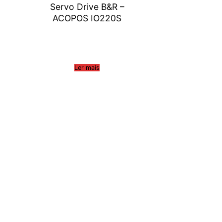
Servo Drive B&R –
ACOPOS IO220S
Ler mais