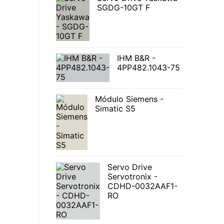
SGDG-10GT F
IHM B&R -
4PP482.1043-75
Módulo Siemens -
Simatic S5
Servo Drive
Servotronix -
CDHD-0032AAF1-
RO