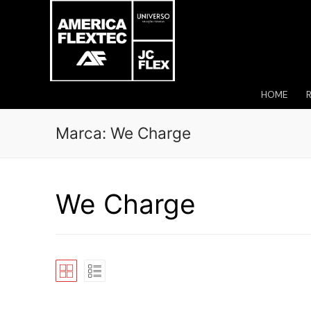
Pular
para
o
conteúdo
HOME
Marca:
We Charge
We Charge