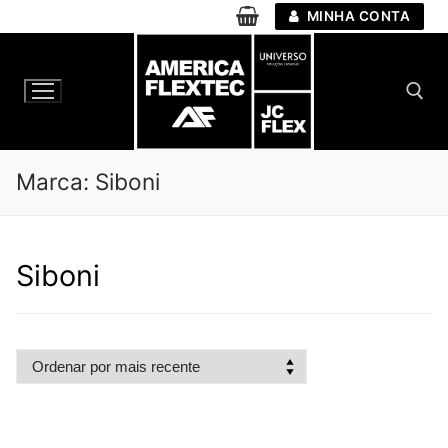
Pular
MINHA CONTA
para
o
conteúdo
Pesquisar por:
Marca:
Siboni
Siboni