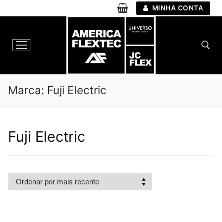
Pular
MINHA CONTA
para
o
conteúdo
Pesquisar por:
Marca:
Fuji Electric
Fuji Electric